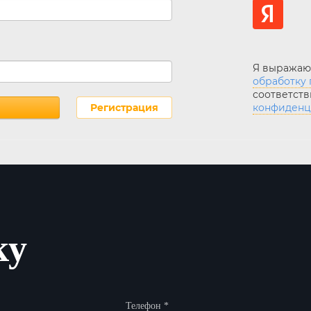
Я выража
обработку 
соответств
Регистрация
конфиденц
ку