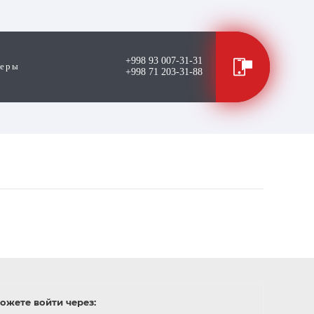
+998 93 007-31-31
жеры
+998 71 203-31-88
ожете войти через: