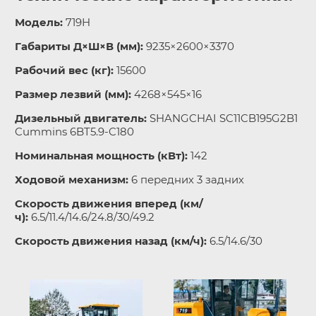
Модель:
719H
Габариты Д×Ш×В (мм):
9235×2600×3370
Рабочий вес (кг):
15600
Размер лезвий (мм):
4268×545×16
Дизельный двигатель:
SHANGCHAI SC11CB195G2B1
Cummins 6BT5.9-C180
Номинальная мощность (кВт):
142
Ходовой механизм:
6 передних 3 задних
Скорость движения вперед (км/
ч):
6.5/11.4/14.6/24.8/30/49.2
Скорость движения назад (км/ч):
6.5/14.6/30